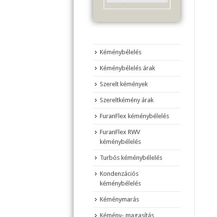
Kéménybélelés
Kéménybélelés árak
Szerelt kémények
Szereltkémény árak
FuranFlex kéménybélelés
FuranFlex RWV
kéménybélelés
Turbós kéménybélelés
Kondenzációs
kéménybélelés
Kéménymarás
Kémény- magasítás