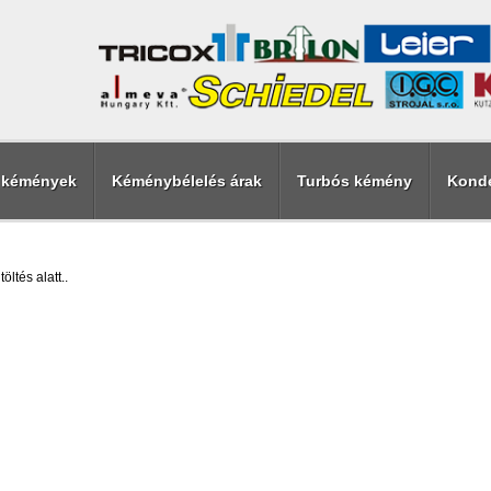
t kémények
Kéménybélelés árak
Turbós kémény
Kond
töltés alatt..