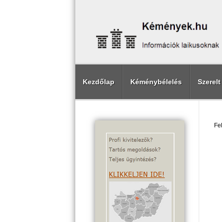
Kezdőlap
Kéménybélelés
Szerel
Fel