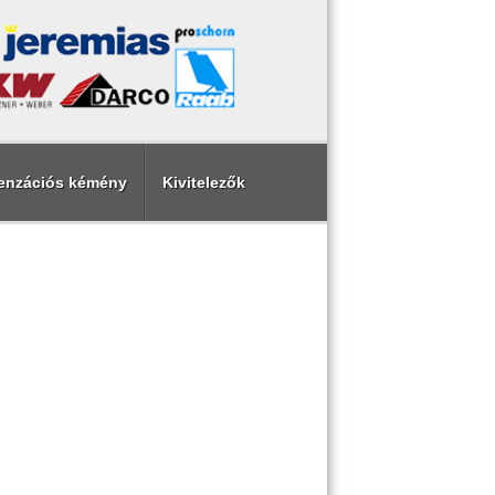
enzációs kémény
Kivitelezők